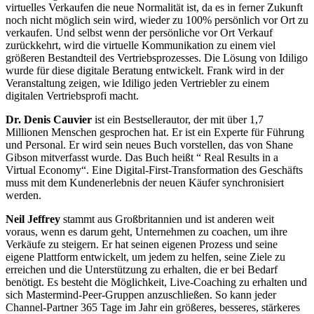
virtuelles Verkaufen die neue Normalität ist, da es in ferner Zukunft
noch nicht möglich sein wird, wieder zu 100% persönlich vor Ort zu
verkaufen. Und selbst wenn der persönliche vor Ort Verkauf
zurückkehrt, wird die virtuelle Kommunikation zu einem viel
größeren Bestandteil des Vertriebsprozesses. Die Lösung von Idiligo
wurde für diese digitale Beratung entwickelt. Frank wird in der
Veranstaltung zeigen, wie Idiligo jeden Vertriebler zu einem
digitalen Vertriebsprofi macht.
Dr. Denis Cauvier
ist ein Bestsellerautor, der mit über 1,7
Millionen Menschen gesprochen hat. Er ist ein Experte für Führung
und Personal. Er wird sein neues Buch vorstellen, das von Shane
Gibson mitverfasst wurde. Das Buch heißt “ Real Results in a
Virtual Economy“. Eine Digital-First-Transformation des Geschäfts
muss mit dem Kundenerlebnis der neuen Käufer synchronisiert
werden.
Neil Jeffrey
stammt aus Großbritannien und ist anderen weit
voraus, wenn es darum geht, Unternehmen zu coachen, um ihre
Verkäufe zu steigern. Er hat seinen eigenen Prozess und seine
eigene Plattform entwickelt, um jedem zu helfen, seine Ziele zu
erreichen und die Unterstützung zu erhalten, die er bei Bedarf
benötigt. Es besteht die Möglichkeit, Live-Coaching zu erhalten und
sich Mastermind-Peer-Gruppen anzuschließen. So kann jeder
Channel-Partner 365 Tage im Jahr ein größeres, besseres, stärkeres