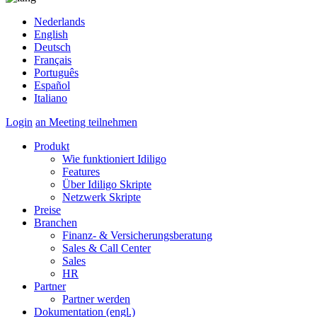
Nederlands
English
Deutsch
Français
Português
Español
Italiano
Login
an Meeting teilnehmen
Produkt
Wie funktioniert Idiligo
Features
Über Idiligo Skripte
Netzwerk Skripte
Preise
Branchen
Finanz- & Versicherungsberatung
Sales & Call Center
Sales
HR
Partner
Partner werden
Dokumentation (engl.)