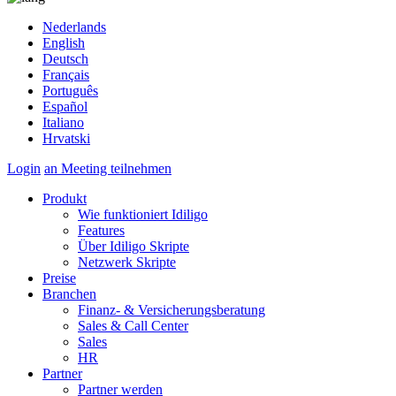
Nederlands
English
Deutsch
Français
Português
Español
Italiano
Hrvatski
Login
an Meeting teilnehmen
Produkt
Wie funktioniert Idiligo
Features
Über Idiligo Skripte
Netzwerk Skripte
Preise
Branchen
Finanz- & Versicherungsberatung
Sales & Call Center
Sales
HR
Partner
Partner werden