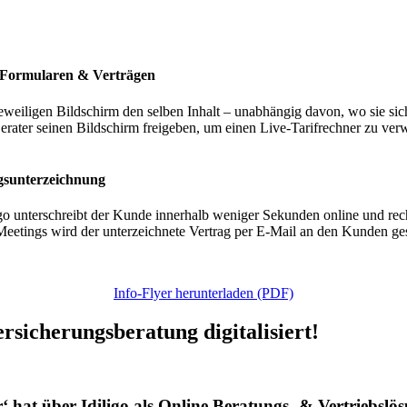
n Formularen & Verträgen
eiligen Bildschirm den selben Inhalt – unabhängig davon, wo sie si
erater seinen Bildschirm freigeben, um einen Live-Tarifrechner zu ve
agsunterzeichnung
igo unterschreibt der Kunde innerhalb weniger Sekunden online und rec
etings wird der unterzeichnete Vertrag per E-Mail an den Kunden gese
Info-Flyer herunterladen (PDF)
ersicherungsberatung digitalisiert!
 hat über Idiligo als Online Beratungs- & Vertriebslös