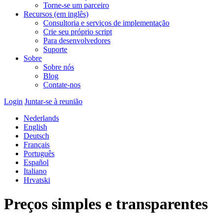
Torne-se um parceiro
Recursos (em inglês)
Consultoria e serviços de implementação
Crie seu próprio script
Para desenvolvedores
Suporte
Sobre
Sobre nós
Blog
Contate-nos
Login
Juntar-se à reunião
Nederlands
English
Deutsch
Français
Português
Español
Italiano
Hrvatski
Preços simples e transparentes