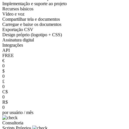
Implementação e suporte ao projeto
Recursos básicos
Vídeo e voz
Compartilhar tela e documentos
Carregue e baixe os documentos
Exportação CSV
Design próprio (logotipo + CSS)
Assinatura digital
Integrações
API
FREE
€
0
$
0
£
0
C$
0
R$
0
por usuário / mês
Consultoria
Scripts Próprios