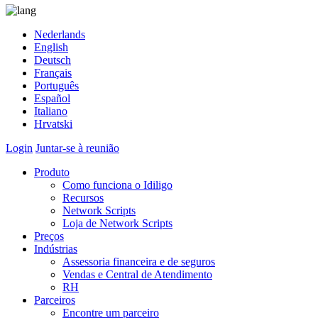
Nederlands
English
Deutsch
Français
Português
Español
Italiano
Hrvatski
Login
Juntar-se à reunião
Produto
Como funciona o Idiligo
Recursos
Network Scripts
Loja de Network Scripts
Preços
Indústrias
Assessoria financeira e de seguros
Vendas e Central de Atendimento
RH
Parceiros
Encontre um parceiro