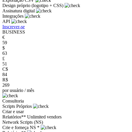
Exportação CSV
Design próprio (logotipo + CSS)
Assinatura digital
Integrações
API
Inscrever-se
BUSINESS
€
59
$
63
£
51
C$
84
R$
269
por usuário / mês
Consultoria
Scripts Próprios
Criar e usar
Relatórios**
Unlimited vendors
Network Scripts (NS)
Crie e forneça NS *