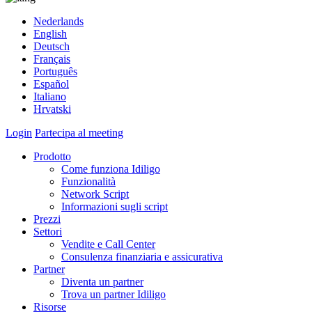
Nederlands
English
Deutsch
Français
Português
Español
Italiano
Hrvatski
Login
Partecipa al meeting
Prodotto
Come funziona Idiligo
Funzionalità
Network Script
Informazioni sugli script
Prezzi
Settori
Vendite e Call Center
Consulenza finanziaria e assicurativa
Partner
Diventa un partner
Trova un partner Idiligo
Risorse