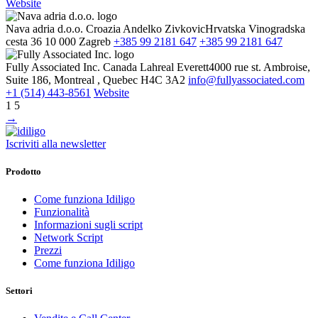
Website
Nava adria d.o.o.
Croazia
Andelko Zivkovic
Hrvatska Vinogradska
cesta 36 10 000 Zagreb
+385 99 2181 647
+385 99 2181 647
Fully Associated Inc.
Canada
Lahreal Everett
4000 rue st. Ambroise,
Suite 186, Montreal , Quebec H4C 3A2
info@fullyassociated.com
+1 (514) 443-8561
Website
1 5
→
Iscriviti alla newsletter
Prodotto
Come funziona Idiligo
Funzionalità
Informazioni sugli script
Network Script
Prezzi
Come funziona Idiligo
Settori