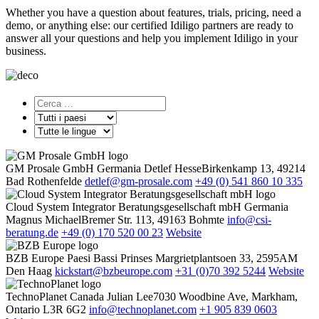
Whether you have a question about features, trials, pricing, need a
demo, or anything else: our certified Idiligo partners are ready to
answer all your questions and help you implement Idiligo in your
business.
GM Prosale GmbH
Germania
Detlef Hesse
Birkenkamp 13, 49214
Bad Rothenfelde
detlef@gm-prosale.com
+49 (0) 541 860 10 335
Cloud System Integrator Beratungsgesellschaft mbH
Germania
Magnus Michael
Bremer Str. 113, 49163 Bohmte
info@csi-
beratung.de
+49 (0) 170 520 00 23
Website
BZB Europe
Paesi Bassi
Prinses Margrietplantsoen 33, 2595AM
Den Haag
kickstart@bzbeurope.com
+31 (0)70 392 5244
Website
TechnoPlanet
Canada
Julian Lee
7030 Woodbine Ave, Markham,
Ontario L3R 6G2
info@technoplanet.com
+1 905 839 0603