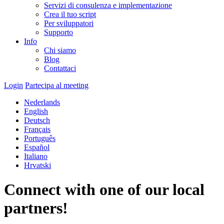
Servizi di consulenza e implementazione
Crea il tuo script
Per sviluppatori
Supporto
Info
Chi siamo
Blog
Contattaci
Login
Partecipa al meeting
Nederlands
English
Deutsch
Français
Português
Español
Italiano
Hrvatski
Connect with one of our local
partners!