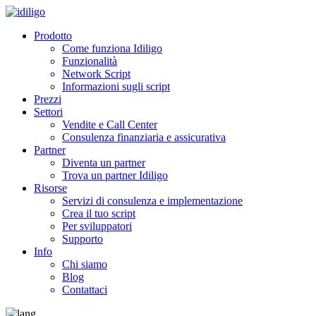
Prodotto
Come funziona Idiligo
Funzionalità
Network Script
Informazioni sugli script
Prezzi
Settori
Vendite e Call Center
Consulenza finanziaria e assicurativa
Partner
Diventa un partner
Trova un partner Idiligo
Risorse
Servizi di consulenza e implementazione
Crea il tuo script
Per sviluppatori
Supporto
Info
Chi siamo
Blog
Contattaci