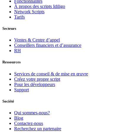
Fonctionnalités
À propos des scripts Idiligo
Network Scripts
Tarifs
Secteurs
Ventes & Centre d’appel
Conseillers financiers et d’assurance
RH
Ressources
Services de conseil & de mise en œuvre
Créez votre propre script
Pour les développeurs
Support
Société
Qui sommes-nous?
Blog
Contactez-nous
Recherchez un partenaire